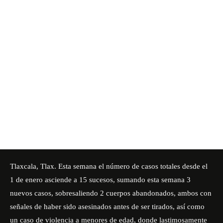
Tlaxcala, Tlax. Esta semana el número de casos totales desde el
1 de enero asciende a 15 sucesos, sumando esta semana 3
nuevos casos, sobresaliendo 2 cuerpos abandonados, ambos con
señales de haber sido asesinados antes de ser tirados, así como
un caso de violencia a menores de edad, donde lastimosamente