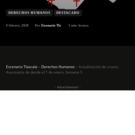
DERECHOS HUMANOS
DESTACADO
9 febrero, 2020
1
min. lectura
Por
Escenario Tlx
Escenario Tlaxcala
Derechos Humanos
Actualización de cruces.
Asesinatos de desde el 1 de enero. Semana 5
- Advertisement -