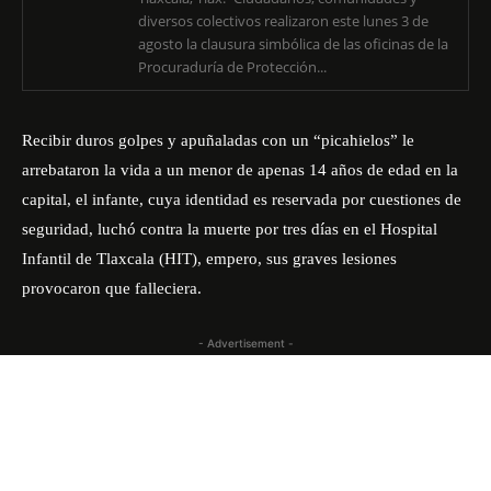
diversos colectivos realizaron este lunes 3 de
agosto la clausura simbólica de las oficinas de la
Procuraduría de Protección...
Recibir duros golpes y apuñaladas con un “picahielos” le
arrebataron la vida a un menor de apenas 14 años de edad en la
capital, el infante, cuya identidad es reservada por cuestiones de
seguridad, luchó contra la muerte por tres días en el Hospital
Infantil de Tlaxcala (HIT), empero, sus graves lesiones
provocaron que falleciera.
- Advertisement -