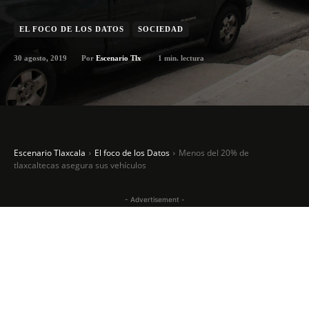
EL FOCO DE LOS DATOS
SOCIEDAD
30 agosto, 2019
1
min. lectura
Por
Escenario Tlx
Escenario Tlaxcala
El foco de los Datos
Menos del 20% de
tlaxcaltecas asegura sus vehículos
- Advertisement -