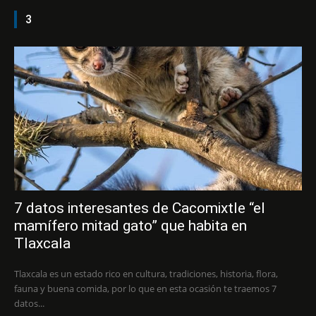
3
7 datos interesantes de Cacomixtle “el
mamífero mitad gato” que habita en
Tlaxcala
Tlaxcala es un estado rico en cultura, tradiciones, historia, flora,
fauna y buena comida, por lo que en esta ocasión te traemos 7
datos...