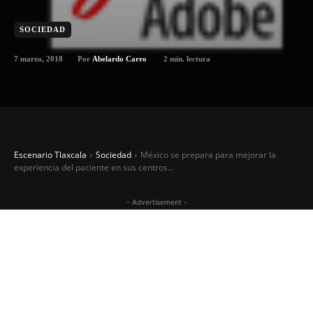
SOCIEDAD
7 marzo, 2018
2
min. lectura
Por
Abelardo Carro
Escenario Tlaxcala
Sociedad
México se prepara para mejorar la
experiencia del paciente en sus centros...
- Advertisement -