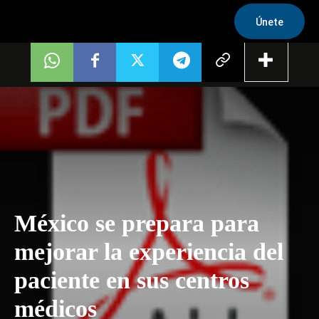
Únete
México se prepara para
mejorar la experiencia del
paciente en sus centros
médicos