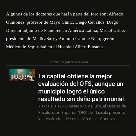
Algunos de los doctores que harán parte del foro son; Alfredo
Quiñones; profesor de Mayo Clinic, Diego Cevallos; Diego
Director adjunto de Planetree en América Latina, Misael Uribe,
presidente de MedicaSur; y Antonio Capone Neto; gerente
Médico de Seguridad en el Hospital Albert Einstein.
También te puede interesar
La capital obtiene la mejor
evaluación del OFS, aunque un
municipio logró el único
resultado sin daño patrimonial
Tlaxcala, Tlax.- El pasado 15 de julio, el Órgano de
Fiscalización Superior (OFS) de Tlaxcala presentó
los resultados de la revisión de las Cuentas...