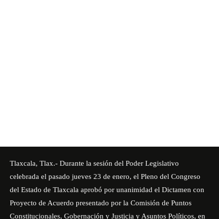
Tlaxcala, Tlax.- Durante la sesión del Poder Legislativo
celebrada el pasado jueves 23 de enero, el Pleno del
Congreso
del Estado de Tlaxcala
aprobó por unanimidad el Dictamen con
Proyecto de Acuerdo presentado por la Comisión de Puntos
Constitucionales, Gobernación y Justicia y Asuntos Políticos, en