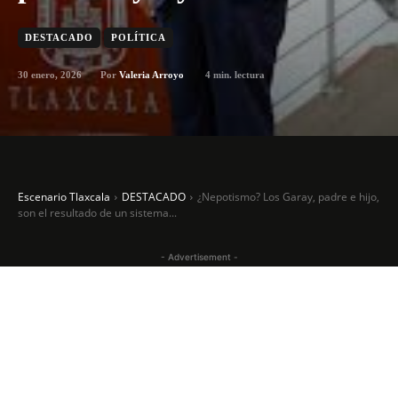
DESTACADO
POLÍTICA
30 enero, 2026
4
min. lectura
Por
Valeria Arroyo
Escenario Tlaxcala
DESTACADO
¿Nepotismo? Los Garay, padre e hijo,
son el resultado de un sistema...
- Advertisement -