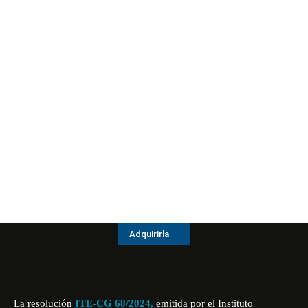
Adquirirla
La resolución
ITE-CG 68/2024,
emitida por el Instituto