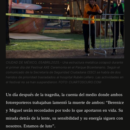
CIUDAD DE MÉXICO, 05ABRIL2025.- Una estructura metálica colapsó durante
el primer día del Festival AXE Ceremonia en el Parque Bicentenario. Según el
comunicado de la Secretaría de Seguridad Ciudadana (SSC) se habla de dos
heridos de prioridad trasladados al hospital Rubén Leñero. Las actividades en
el festival no se han suspendieron. FOTO: CUARTOSCURO.COM
Un día después de la tragedia, la cuenta del medio donde ambos
fotoreporteros trabajaban lamentó la muerte de ambos: “Berenice
y Miguel serán recordados por todo lo que aportaron en vida. Su
mirada detrás de la lente, su sensibilidad y su energía siguen con
nosotros. Estamos de luto”.