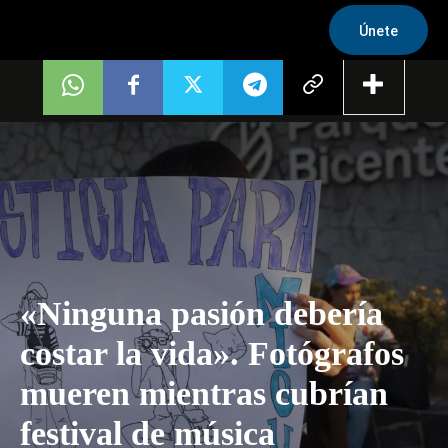
Únete
«Ninguna pasión debería
costar la vida». Fotógrafos
mueren mientras cubrían
festival de música