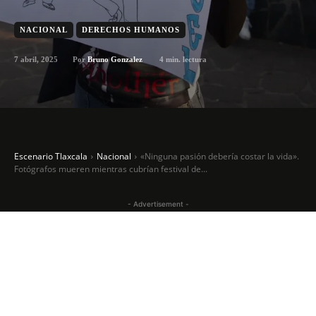
NACIONAL
DERECHOS HUMANOS
7 abril, 2025
4
min. lectura
Por
Bruno Gonzalez
Escenario Tlaxcala
Nacional
«Ninguna pasión debería costar la vida».
Fotógrafos mueren mientras cubrían festival de...
- Advertisement -