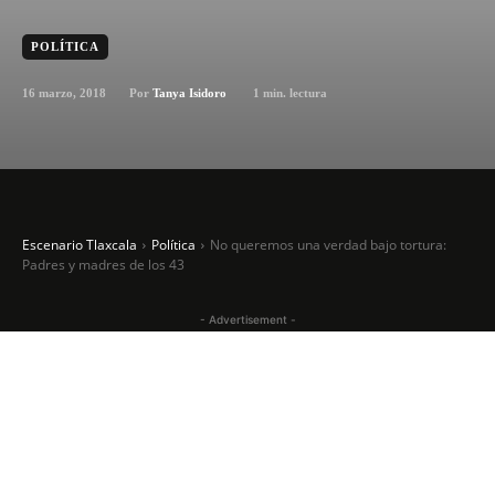
POLÍTICA
16 marzo, 2018
1
min. lectura
Por
Tanya Isidoro
Escenario Tlaxcala
Política
No queremos una verdad bajo tortura:
Padres y madres de los 43
- Advertisement -