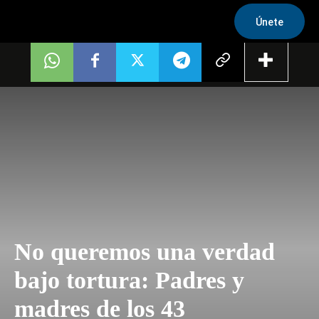
Únete
No queremos una verdad
bajo tortura: Padres y
madres de los 43