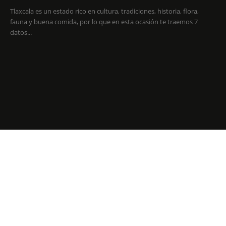
Tlaxcala es un estado rico en cultura, tradiciones, historia, flora,
fauna y buena comida, por lo que en esta ocasión te traemos 7
datos...