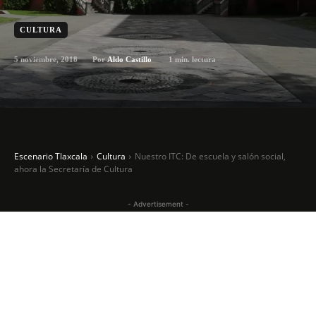
CULTURA
5 noviembre, 2018
1
min. lectura
Por
Aldo Castillo
Escenario Tlaxcala
Cultura
Nuestro ITC: De escuela y salón social,
ahora la Secretaría de Cultura
- Advertisement -