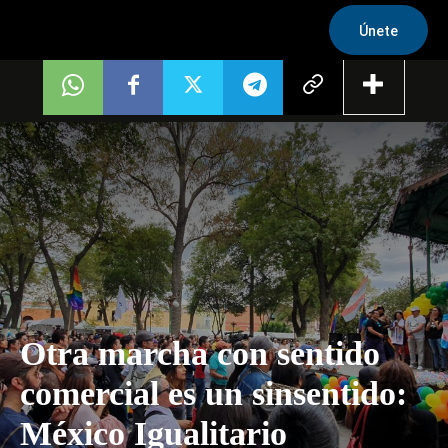
Únete
Otra marcha con sentido
comercial es un sinsentido:
México Igualitario