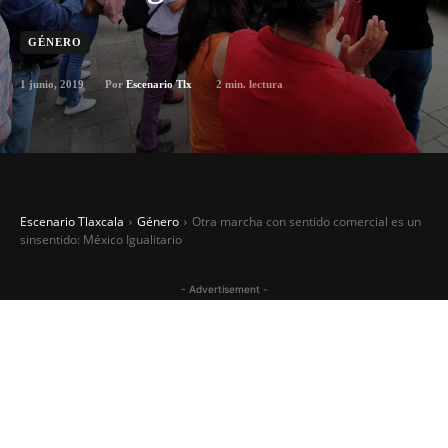
GÉNERO
1 junio, 2019
2
min. lectura
Por
Escenario Tlx
Escenario Tlaxcala
Género
Otra marcha con sentido comercial es un
sinsentido: México Igualitario
- Advertisement -