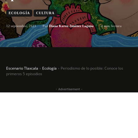
ECOLOGÍA
CULTURA
12 septiembre, 2023
4
min. lectura
Por
Diana Karen Jiménez Laguna
Escenario Tlaxcala
Ecología
Periodismo de lo posible: Conoce los
primeros 5 episodios
- Advertisement -