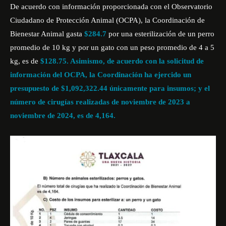
De acuerdo con información proporcionada con el
Observatorio
Ciudadano de Protección Animal (OCPA)
, la Coordinación de
Bienestar Animal gasta
$284.7
por una esterilización de un perro
promedio de 10 kg y por un gato con un peso promedio de 4 a 5
kg, es de
$128.75. Asimismo, de acuerdo con la solicitud de
información del OCPA, la Coordinación ha ejercido un
presupuesto de $1,092,322.44 únicamente para insumos; y el
número de cirugías realizadas de noviembre de 2023 a
noviembre de 2024, es de 4,164.