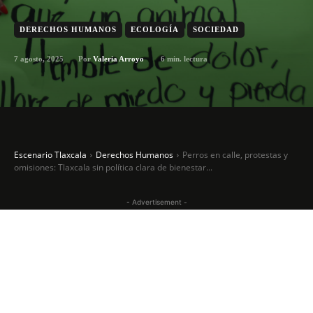
DERECHOS HUMANOS
ECOLOGÍA
SOCIEDAD
7 agosto, 2025
6
min. lectura
Por
Valeria Arroyo
Escenario Tlaxcala
Derechos Humanos
Perros en calle, protestas y
omisiones: Tlaxcala sin política clara de bienestar...
- Advertisement -