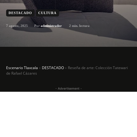
DESTACADO
CULTURA
7 agosto, 2025
2
min. lectura
Por
administrador
Escenario Tlaxcala
DESTACADO
Reseña de arte: Colección Tatewari
de Rafael Cázares
- Advertisement -