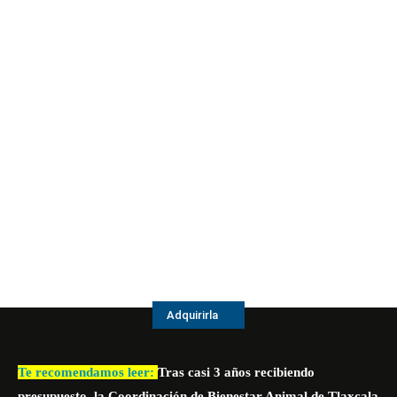
Adquirirla
Te recomendamos leer:
Tras casi 3 años recibiendo
presupuesto, la Coordinación de Bienestar Animal de Tlaxcala