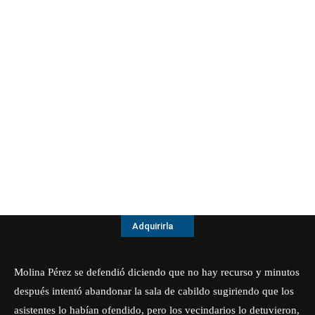
Adquirirla
Molina Pérez se defendió diciendo que no hay recurso y minutos
después intentó abandonar la sala de cabildo sugiriendo que los
asistentes lo habían ofendido, pero los vecindarios lo detuvieron,