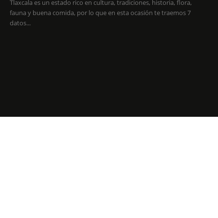
Tlaxcala es un estado rico en cultura, tradiciones, historia, flora,
fauna y buena comida, por lo que en esta ocasión te traemos 7
datos...