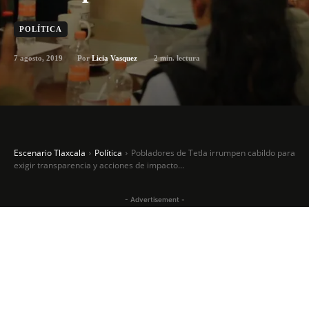
POLÍTICA
7 agosto, 2019
2
min. lectura
Por
Licia Vasquez
Escenario Tlaxcala
Política
Pobladores de Tetla irrumpen cabildo para
exigir transparencia y acciones de impacto...
- Advertisement -