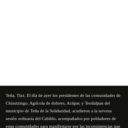
Tetla, Tlax. El día de ayer los presidentes de las comunidades de
Chiautzingo, Agrícola de dolores, Actipac y Teotlalpan del
municipio de Tetla de la Solidaridad, acudieron a la novena
sesión ordinaria del Cabildo, acompañados por pobladores de
estas comunidades para manifestarse por las inconsistencias que