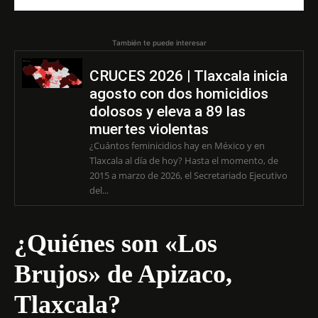
También te puede interesar
CRUCES 2026 | Tlaxcala inicia
agosto con dos homicidios
dolosos y eleva a 89 las
muertes violentas
¿Cuántos feminicidios hay en México y en
Tlaxcala al día de hoy? Hasta el momento, de
2015 a marzo de 2026, el Secretariado Ejecutivo
del...
¿Quiénes son «Los
Brujos» de Apizaco,
Tlaxcala?