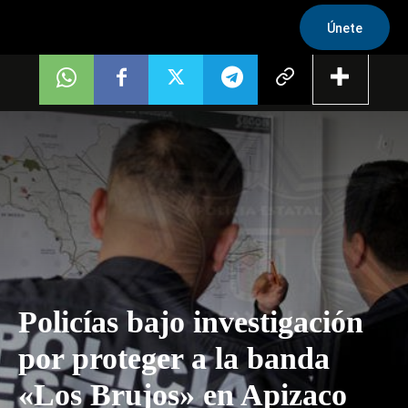
Únete
Policías bajo investigación
por proteger a la banda
«Los Brujos» en Apizaco