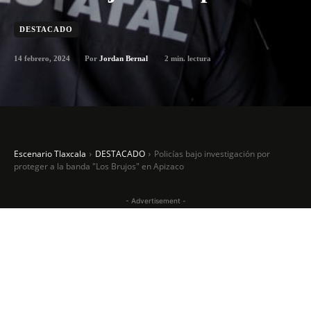
DESTACADO
14 febrero, 2024
2
min. lectura
Por
Jordan Bernal
Escenario Tlaxcala
DESTACADO
Policías bajo investigación por
proteger a la banda "Los Brujos" en Apizaco
- Advertisement -