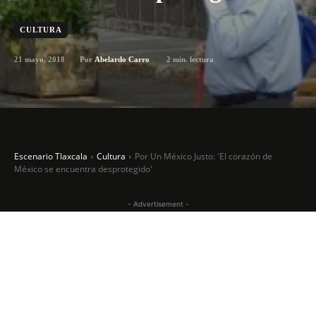
CULTURA
21 mayo, 2018
2
min. lectura
Por
Abelardo Carro
Escenario Tlaxcala
Cultura
Por Un México Justo: 'El corazón de
México se encuentra desprotegido'
- Advertisement -