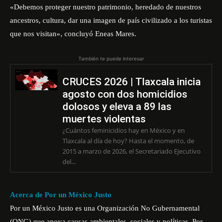
«Debemos proteger nuestro patrimonio, heredado de nuestros
ancestros, cultura, dar una imagen de país civilizado a los turistas
que nos visitan», concluyó Eneas Mares.
También te puede interesar
CRUCES 2026 | Tlaxcala inicia
agosto con dos homicidios
dolosos y eleva a 89 las
muertes violentas
¿Cuántos feminicidios hay en México y en
Tlaxcala al día de hoy? Hasta el momento, de
2015 a marzo de 2026, el Secretariado Ejecutivo
del...
Acerca de Por un México Justo
Por un México Justo es una Organización No Gubernamental
(ONG) que apoya causas ambientales, sociales y políticas. Por