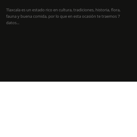
Tlaxcala es un estado rico en cultura, tradiciones, historia, flora,
fauna y buena comida, por lo que en esta ocasión te traemos 7
datos...