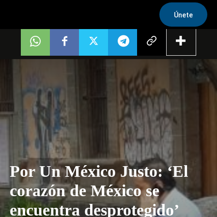
Únete
Por Un México Justo: ‘El
corazón de México se
encuentra desprotegido’