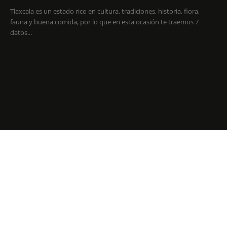
Tlaxcala es un estado rico en cultura, tradiciones, historia, flora,
fauna y buena comida, por lo que en esta ocasión te traemos 7
datos...