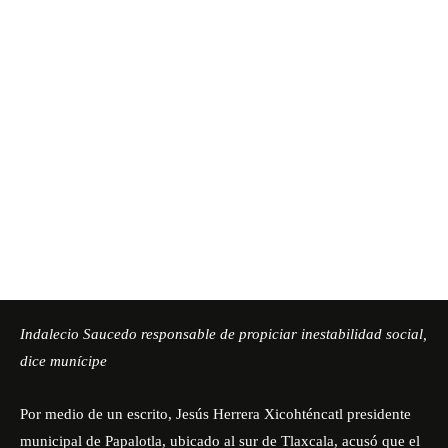
Indalecio Saucedo responsable de propiciar inestabilidad social,
dice munícipe
Por medio de un escrito, Jesús Herrera Xicohténcatl presidente
municipal de Papalotla, ubicado al sur de Tlaxcala, acusó que el