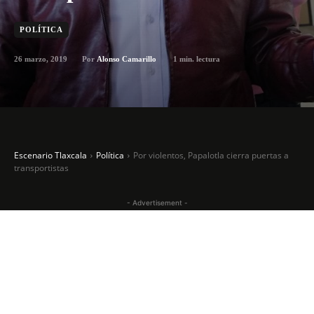
POLÍTICA
26 marzo, 2019
1
min. lectura
Por
Alonso Camarillo
Escenario Tlaxcala
Política
Por violentos, Papalotla cierra puertas a
transportistas
- Advertisement -