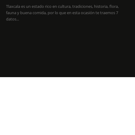
Tlaxcala es un estado rico en cultura, tradiciones, historia, flora,
fauna y buena comida, por lo que en esta ocasión te traemos 7
datos...