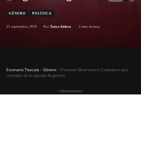
GÉNERO
POLÍTICA
25 septiembre, 2018
2
min. lectura
Por
Tanya Isidoro
Escenario Tlaxcala
Género
Presenta Observatorio Ciudadano ejes
centrales de la agenda de género
- Advertisement -