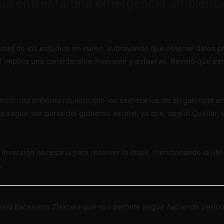
cala enfrenta una emergencia ambienta
idad de los estudios en curso, subrayando que obtener datos p
al implica una considerable inversión y esfuerzo. Reveló que est
nunció una próxima reunión con los secretarios de su gabinete 
a seguir por parte del gobierno estatal, ya que, según Cuéllar, 
 inversión necesaria para resolver la crisis, mencionando la util
.
ía Escenario Tlaxcala que nos permite seguir haciendo peri