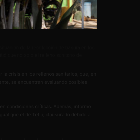
situación de la recolección de basura en los
tió que no solo el relleno sanitario de
a crisis en los rellenos sanitarios, que, en
mente, se encuentran evaluando posibles
en condiciones críticas. Además, informó
igual que el de Tetla; clausurado debido a