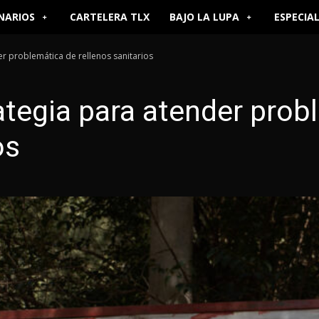
NARIOS
CARTELERA TLX
BAJO LA LUPA
ESPECIA
er problemática de rellenos sanitarios
rategia para atender prob
os