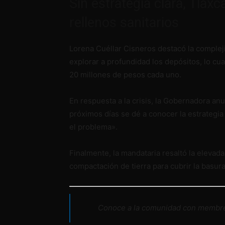
Sin estrategia clara, Tlax
rellenos sanitarios
Lorena Cuéllar Cisneros destacó la complej
explorar a profundidad los depósitos, lo cu
20 millones de pesos cada uno.
En respuesta a la crisis, la Gobernadora a
próximos días se dé a conocer la estrategia 
el problema».
Finalmente, la mandataria resaltó la elevada
compactación de tierra para cubrir la basura
Conoce a la comunidad con membres