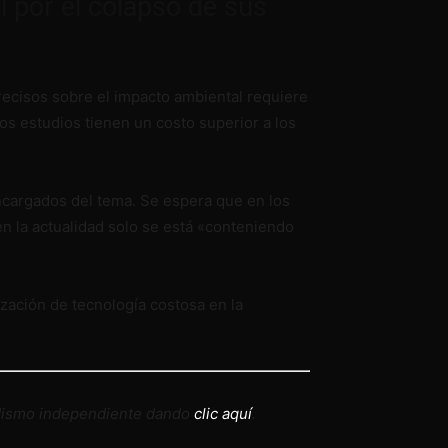
l por el colapso de sus
recisos sobre el impacto ambiental requiere
os estudios tienen un costo superior a los
encargados del tema. Se espera que en los
en la actualidad solo se está «conteniendo
ización de tecnología costosa en la
odismo independiente dando
clic aquí
.