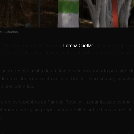
s sanitarios
4, la Gobernadora de Tlaxcala,
Lorena Cuéllar
, reconocido que la 
 en un estado crítico. En una conferencia de prensa, Cuéllar admi
ora reveló la falta de un plan de acción concreto para abordar l
ido en vertederos a cielo abierto. Cuéllar expresó que, actual
n plan definitivo.
a en los depósitos de Panotla, Tetla, y Huamantla, que compart
temente cerró, sin proporcionar detalles sobre las razones, al 
s.