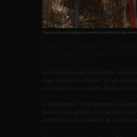
Tlaxcala sin estrategia para atender problemática de relleno
Tlaxcala, Tlax. El pasado 30 de enero de 202
rellenos sanitarios en el estado se encuentra
Panotla está afectado.
Ante los medios de comunicación, la Gobernad
lugar de cumplir su función, se han convert
soluciones, pero no ofreció detalles sobre u
La preocupación de la Gobernadora se centr
que el relleno sanitario de Huamantla recien
conflictos con los ejidatarios de los terreno