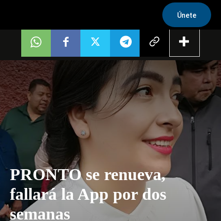
Únete
PRONTO se renueva,
fallará la App por dos
semanas