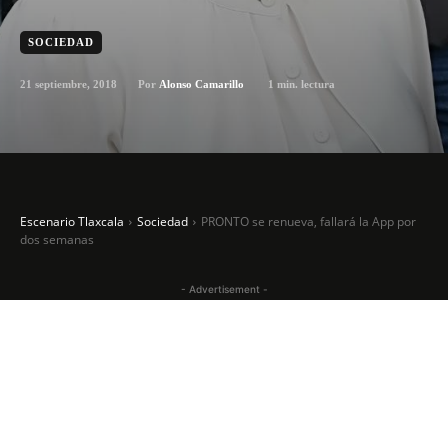
SOCIEDAD
21 septiembre, 2018
1
min. lectura
Por
Alonso Camarillo
Escenario Tlaxcala
Sociedad
PRONTO se renueva, fallará la App por
dos semanas
- Advertisement -