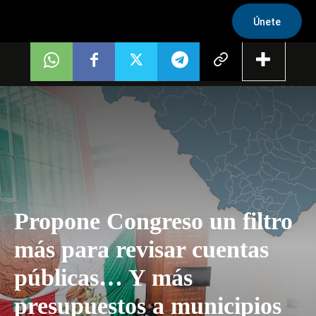
Únete
Propone Congreso un filtro
más para revisar cuentas
públicas… Y más
presupuestos a municipios