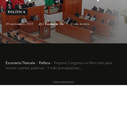
POLÍTICA
30 septiembre, 2019
4
min. lectura
Por
Escenario Tlx
Escenario Tlaxcala
Política
Propone Congreso un filtro más para
revisar cuentas públicas... Y más presupuestos...
- Advertisement -