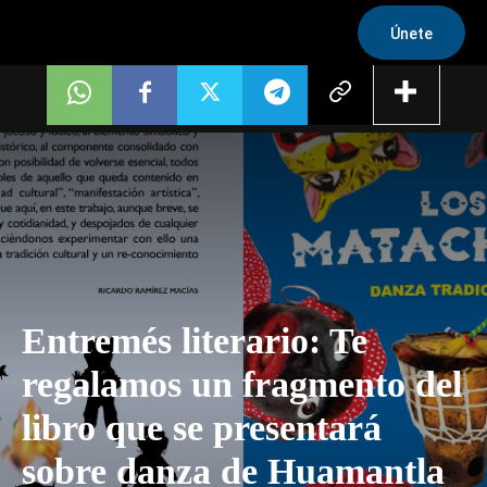
Únete
Entremés literario: Te
regalamos un fragmento del
libro que se presentará
sobre danza de Huamantla