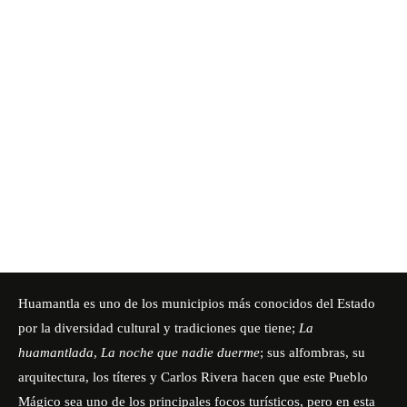
Huamantla es uno de los municipios más conocidos del Estado
por la diversidad cultural y tradiciones que tiene;
La
huamantlada
,
La noche que nadie duerme
; sus alfombras, su
arquitectura, los títeres y Carlos Rivera hacen que este Pueblo
Mágico sea uno de los principales focos turísticos, pero en esta