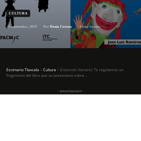
CULTURA
29 septiembre, 2019
4
min. lectura
Por
Dania Corona
Escenario Tlaxcala
Cultura
Entremés literario: Te regalamos un
fragmento del libro que se presentará sobre...
- Advertisement -