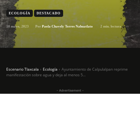
ECOLOGÍA
DESTACADO
10 mayo, 2023
2
min. lectura
Por
Paola Chavely Torres Nahuatlato
Escenario Tlaxcala
Ecología
Ayuntamiento de Calpulalpan reprime
manifestación sobre agua y deja al menos 5...
- Advertisement -