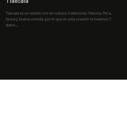
Tlaxcala
Tlaxcala es un estado rico en cultura, tradiciones, historia, flora,
fauna y buena comida, por lo que en esta ocasión te traemos 7
datos...