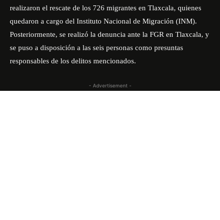
realizaron el rescate de los
726 migrantes en Tlaxcala
, quienes
quedaron a cargo del Instituto Nacional de Migración (INM).
Posteriormente, se realizó la denuncia ante la FGR en Tlaxcala, y
se puso a disposición a las seis personas como presuntas
responsables de los delitos mencionados.
- Advertisement -