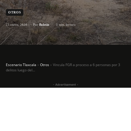
OTROS
23 enero, 2024
1
min. lectura
Por
Boletín
Escenario Tlaxcala
Otros
Vincula FGR a proceso a 6 personas por 3
delitos luego del...
- Advertisement -