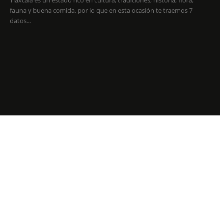
fauna y buena comida, por lo que en esta ocasión te traemos 7
datos...