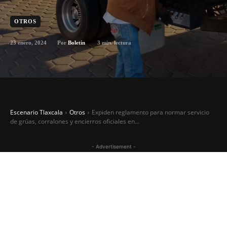
OTROS
23 enero, 2024
3
min. lectura
Por
Boletín
Escenario Tlaxcala
Otros
Expiden reglamento para normar servicio
de grúas, corralones y encierros oficiales en...
- Advertisement -