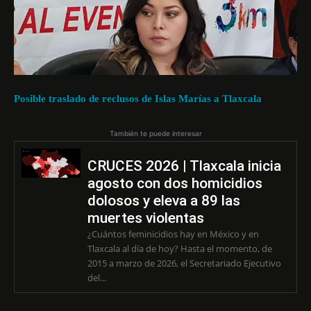
Posible traslado de reclusos de Islas Marías a Tlaxcala
También te puede interesar
CRUCES 2026 | Tlaxcala inicia
agosto con dos homicidios
dolosos y eleva a 89 las
muertes violentas
¿Cuántos feminicidios hay en México y en
Tlaxcala al día de hoy? Hasta el momento, de
2015 a marzo de 2026, el Secretariado Ejecutivo
del...