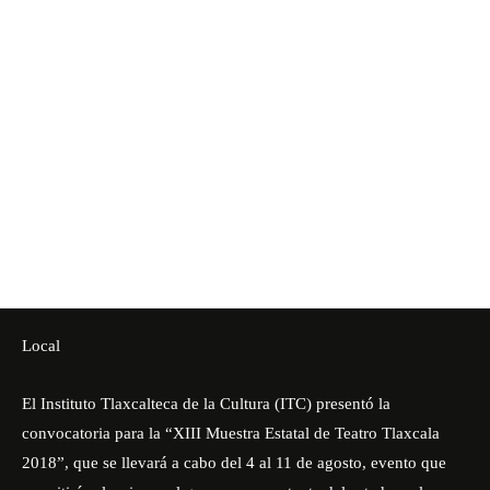
Local
El Instituto Tlaxcalteca de la Cultura (ITC) presentó la
convocatoria para la “XIII Muestra Estatal de Teatro Tlaxcala
2018”, que se llevará a cabo del 4 al 11 de agosto, evento que