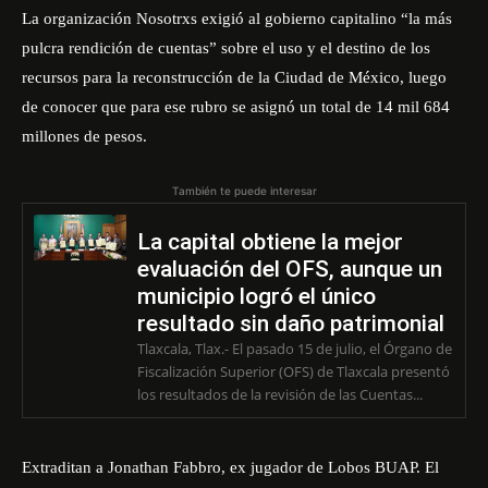
La organización Nosotrxs exigió al gobierno capitalino “la más
pulcra rendición de cuentas” sobre el uso y el destino de los
recursos para la reconstrucción de la Ciudad de México, luego
de conocer que para ese rubro se asignó un total de 14 mil 684
millones de pesos.
También te puede interesar
La capital obtiene la mejor
evaluación del OFS, aunque un
municipio logró el único
resultado sin daño patrimonial
Tlaxcala, Tlax.- El pasado 15 de julio, el Órgano de
Fiscalización Superior (OFS) de Tlaxcala presentó
los resultados de la revisión de las Cuentas...
Extraditan a Jonathan Fabbro, ex jugador de Lobos BUAP. El