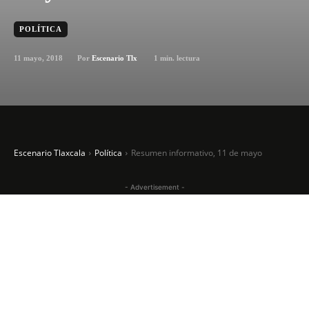
POLÍTICA
11 mayo, 2018
1
min. lectura
Por
Escenario Tlx
Escenario Tlaxcala
Política
Resumen informativo, 11 de mayo
- Advertisement -