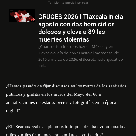
También te puede interesar
CRUCES 2026 | Tlaxcala inicia
agosto con dos homicidios
dolosos y eleva a 89 las
muertes violentas
¿Cuántos feminicidios hay en México y en
Tlaxcala al día de hoy? Hasta el momento, de
2015 a marzo de 2026, el Secretariado Ejecutivo
del...
¿Hemos pasado de fijar discursos en los muros de los sanitarios
públicos y grafitis en los muros del Mayo del 68 a
actualizaciones de estado, tweets y fotografías en la época
digital?
¿El “Seamos realistas pidamos lo imposible” ha evolucionado a
miles y miles de memes con similares significados?