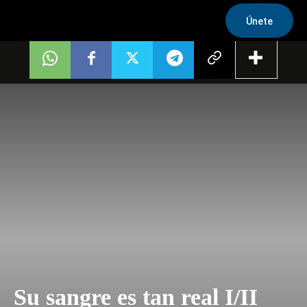
Únete
Su sangre es tan real I/II