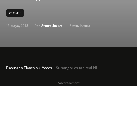
VOCES
13 mayo, 2018
3
min. lectura
Por
Arturo Juárez
Escenario Tlaxcala
Voces
Su sangre es tan real I/II
- Advertisement -