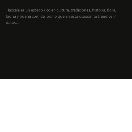
Tlaxcala es un estado rico en cultura, tradiciones, historia, flora,
fauna y buena comida, por lo que en esta ocasión te traemos 7
datos...