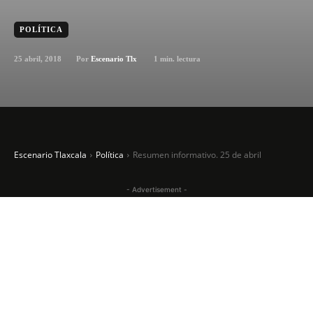
POLÍTICA
25 abril, 2018
1
min. lectura
Por
Escenario Tlx
Escenario Tlaxcala
Política
Resumen informativo. 25 de abril
- Advertisement -