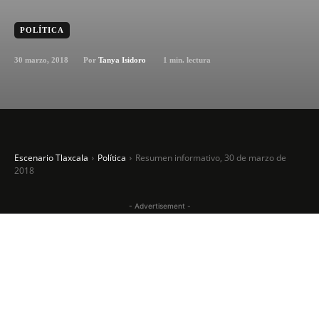
POLÍTICA
30 marzo, 2018
1
min. lectura
Por
Tanya Isidoro
Escenario Tlaxcala
Política
Resumen informativo, 30 de marzo de
2018
- Advertisement -