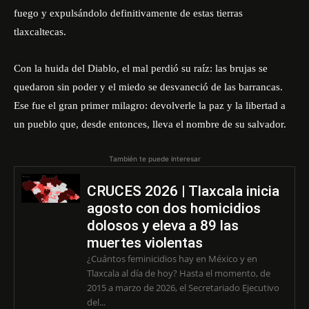
fuego y expulsándolo definitivamente de estas tierras
tlaxcaltecas.
Con la huida del Diablo, el mal perdió su raíz: las brujas se
quedaron sin poder y el miedo se desvaneció de las barrancas.
Ese fue el gran primer milagro: devolverle la paz y la libertad a
un pueblo que, desde entonces, lleva el nombre de su salvador.
También te puede interesar
CRUCES 2026 | Tlaxcala inicia
agosto con dos homicidios
dolosos y eleva a 89 las
muertes violentas
¿Cuántos feminicidios hay en México y en
Tlaxcala al día de hoy? Hasta el momento, de
2015 a marzo de 2026, el Secretariado Ejecutivo
del...