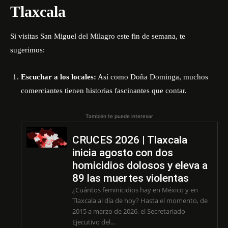
Tlaxcala
Si visitas San Miguel del Milagro este fin de semana, te
sugerimos:
Escuchar a los locales:
Así como Doña Dominga, muchos
comerciantes tienen historias fascinantes que contar.
También te puede interesar
CRUCES 2026 | Tlaxcala
inicia agosto con dos
homicidios dolosos y eleva a
89 las muertes violentas
¿Cuántos feminicidios hay en México y en
Tlaxcala al día de hoy? Hasta el momento, de
2015 a marzo de 2026, el Secretariado
Ejecutivo del...