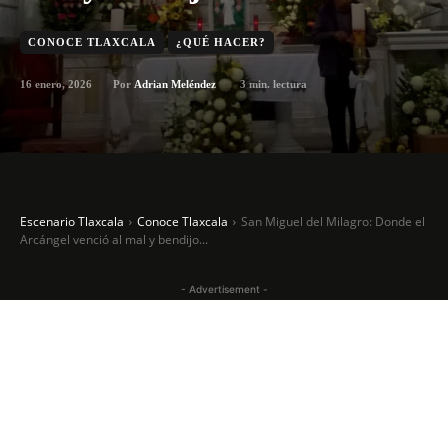
CONOCE TLAXCALA
¿QUÉ HACER?
16 enero, 2026
3
min. lectura
Por
Adrian Meléndez
Escenario Tlaxcala
Conoce Tlaxcala
San Miguel del Milagro: Donde el
Arcángel venció al mal y bendijo...
- Advertisement -