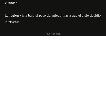
vitalidad.
La región vivía bajo el peso del miedo, hasta que el cielo decidió
intervenir.
- Advertisement -