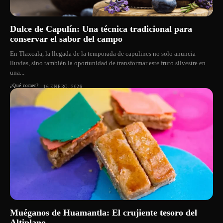
Dulce de Capulín: Una técnica tradicional para
conservar el sabor del campo
En Tlaxcala, la llegada de la temporada de capulines no solo anuncia
lluvias, sino también la oportunidad de transformar este fruto silvestre en
una...
¿Qué comer?
16 ENERO, 2026
Muéganos de Huamantla: El crujiente tesoro del
Altiplano