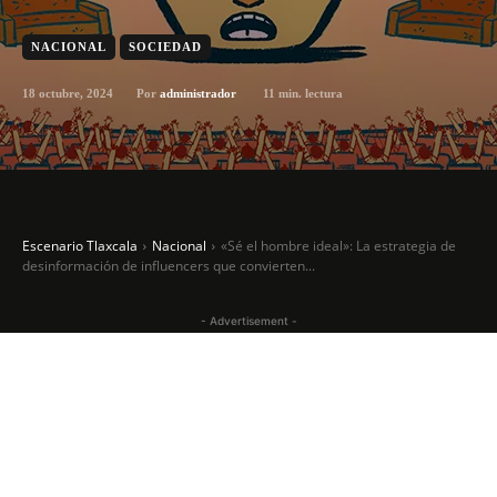
NACIONAL
SOCIEDAD
18 octubre, 2024
11
min. lectura
Por
administrador
Escenario Tlaxcala
Nacional
«Sé el hombre ideal»: La estrategia de
desinformación de influencers que convierten...
- Advertisement -