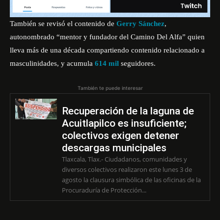
También se revisó el contenido de
Gerry Sánchez
,
autonombrado “mentor y fundador del Camino Del Alfa” quien
lleva más de una década compartiendo contenido relacionado a
masculinidades, y acumula
614 mil
seguidores.
También te puede interesar
Recuperación de la laguna de
Acuitlapilco es insuficiente;
colectivos exigen detener
descargas municipales
Tlaxcala, Tlax.- Ciudadanos, comunidades y
diversos colectivos realizaron este lunes 3 de
agosto la clausura simbólica de las oficinas de la
Procuraduría de Protección...