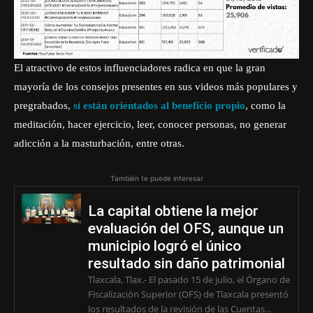
El atractivo de estos influenciadores radica en que la gran
mayoría de los consejos presentes en sus videos más populares y
pregrabados,
sí están orientados al beneficio propio
, como la
meditación, hacer ejercicio, leer, conocer personas, no generar
adicción a la masturbación, entre otras.
También te puede interesar
La capital obtiene la mejor
evaluación del OFS, aunque un
municipio logró el único
resultado sin daño patrimonial
Tlaxcala, Tlax.- El pasado 15 de julio, el Órgano de
Fiscalización Superior (OFS) de Tlaxcala presentó
los resultados de la revisión de las Cuentas...