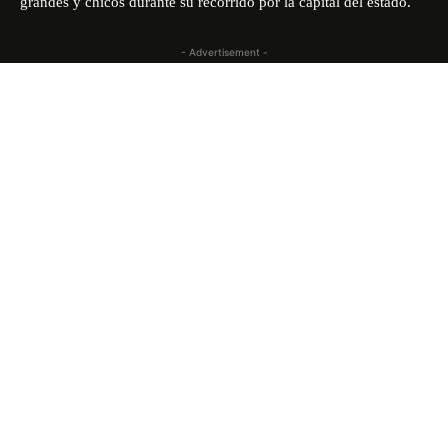
grandes y chicos durante su recorrido por la capital del estado.
- Advertisement -