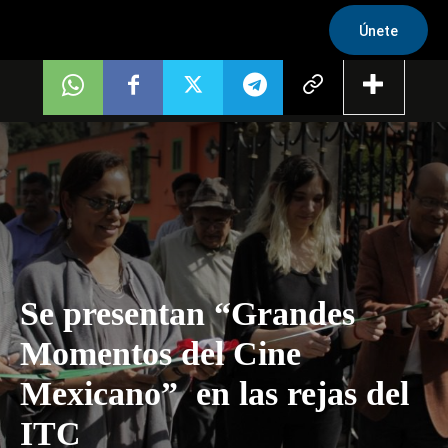
Únete
Se presentan “Grandes
Momentos del Cine
Mexicano” en las rejas del
ITC