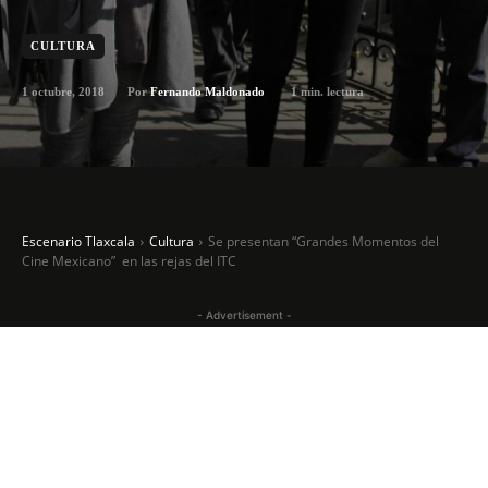
CULTURA
1 octubre, 2018
1
min. lectura
Por
Fernando Maldonado
Escenario Tlaxcala
Cultura
Se presentan “Grandes Momentos del
Cine Mexicano” en las rejas del ITC
- Advertisement -