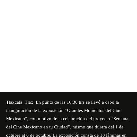
Tlaxcala, Tlax. En punto de las 16:30 hrs se llevó a cabo la
inauguración de la exposición “Grandes Momentos del Cine
Mexicano”, con motivo de la celebración del proyecto “Semana
del Cine Mexicano en tu Ciudad”, mismo que durará del 1 de
octubre al 6 de octubre. La exposición consta de 18 láminas en