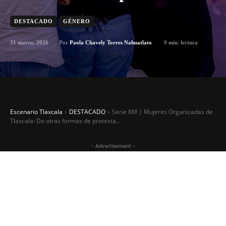
DESTACADO
GÉNERO
31 marzo, 2026
9
min. lectura
Por
Paola Chavely Torres Nahuatlato
Escenario Tlaxcala
DESTACADO
Serie 8M | Mujeres Organizadas de
Tlaxcala: De otras formas de protesta...
- Advertisement -