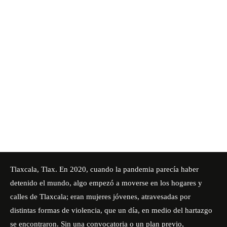
Tlaxcala, Tlax. En 2020, cuando la pandemia parecía haber
detenido el mundo, algo empezó a moverse en los hogares y
calles de Tlaxcala; eran mujeres jóvenes, atravesadas por
distintas formas de violencia, que un día, en medio del hartazgo
se encontraron. Sin una convocatoria o un plan previo,