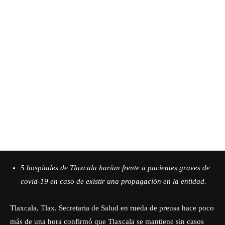
5 hospitales de Tlaxcala harían frente a pacientes graves de
covid-19 en caso de existir una propagación en la entidad.
Tlaxcala, Tlax. Secretaria de Salud en rueda de prensa hace poco
más de una hora confirmó que Tlaxcala se mantiene sin casos