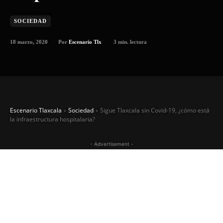
SOCIEDAD
18 marzo, 2020
3
min. lectura
Por
Escenario Tlx
Escenario Tlaxcala
Sociedad
Sigue Tlaxcala sin Covid-19, ¿cómo está
la infraestructura hospitalaria?
- Advertisement -