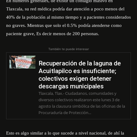
En números generales, de existir un contagio masivo en
Tlaxcala, su red médica podría dar atención a poco menos del
40% de la población al mismo tiempo y a pacientes considerados
no graves. Mientras que solo el 0.5% podría atenderse como
paciente grave, Es decir menos de 200 personas.
También te puede interesar
Recuperación de la laguna de
Acuitlapilco es insuficiente;
colectivos exigen detener
descargas municipales
Tlaxcala, Tlax.- Ciudadanos, comunidades y
diversos colectivos realizaron este lunes 3 de
agosto la clausura simbólica de las oficinas de la
Procuraduría de Protección...
Esto es algo similar a lo que sucede a nivel nacional, de ahí la