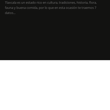
Tlaxcala es un estado rico en cultura, tradiciones, historia, flora,
fauna y buena comida, por lo que en esta ocasión te traemos 7
datos...