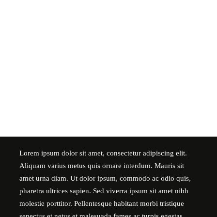
Lorem ipsum dolor sit amet, consectetur adipiscing elit.
Aliquam varius metus quis ornare interdum. Mauris sit
amet urna diam. Ut dolor ipsum, commodo ac odio quis,
pharetra ultrices sapien. Sed viverra ipsum sit amet nibh
molestie porttitor. Pellentesque habitant morbi tristique
senectus et netus et malesuada fames ac turpis egestas.