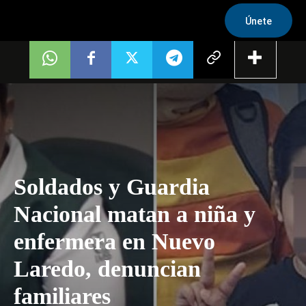
Únete
Soldados y Guardia
Nacional matan a niña y
enfermera en Nuevo
Laredo, denuncian
familiares