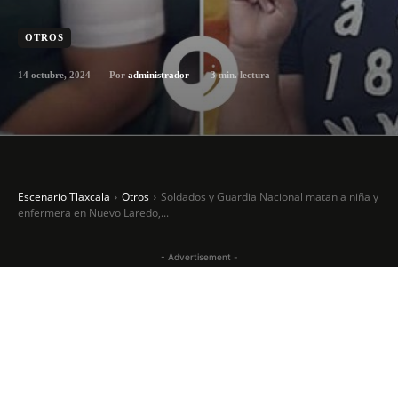
OTROS
14 octubre, 2024
3
min. lectura
Por
administrador
Escenario Tlaxcala
Otros
Soldados y Guardia Nacional matan a niña y
enfermera en Nuevo Laredo,...
- Advertisement -