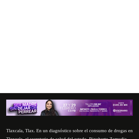
Tlaxcala, Tlax. En un diagnóstico sobre el consumo de drogas en