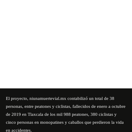
El proyecto, niunamuertevial.mx contabilizó un total de 38
personas, entre peatones y ciclistas, fallecidos de enero a octubre
de 2019 en Tlaxcala de los mil 988 peatones, 380 ciclistas y
cinco personas en monopatines y caballos que perdieron la vida
en accidentes.