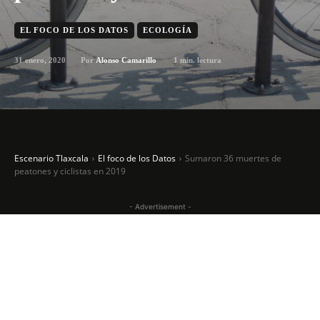
EL FOCO DE LOS DATOS
ECOLOGÍA
31 enero, 2020
1
min. lectura
Por
Alonso Camarillo
Escenario Tlaxcala
El foco de los Datos
Sumaron 36 muertes de
peatones y ciclistas en 2019
- Advertisement -