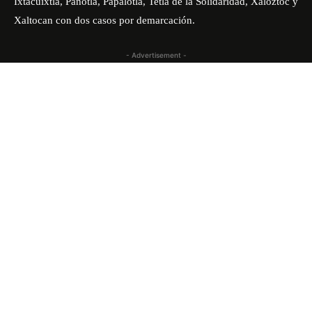
Ixtacuixtla, Panotla, Papalotla, Tetla de la Solidaridad, Xaloztoc y
Xaltocan con dos casos por demarcación.
- Advertisement -