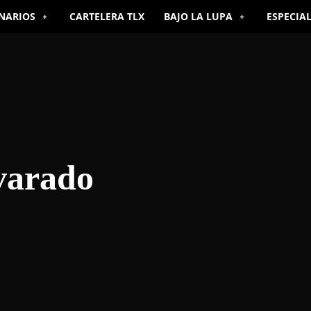
NARIOS
CARTELERA TLX
BAJO LA LUPA
ESPECIA
varado