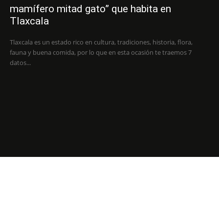
mamífero mitad gato” que habita en
Tlaxcala
Tlaxcala es un estado rico en cultura, tradiciones, historia, flora,
fauna y buena comida, por lo que en esta ocasión te traemos 7
datos...