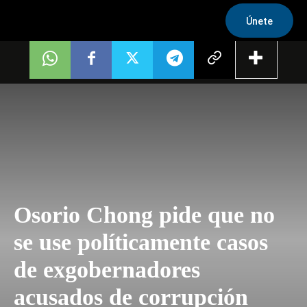
Únete
Osorio Chong pide que no
se use políticamente casos
de exgobernadores
acusados de corrupción