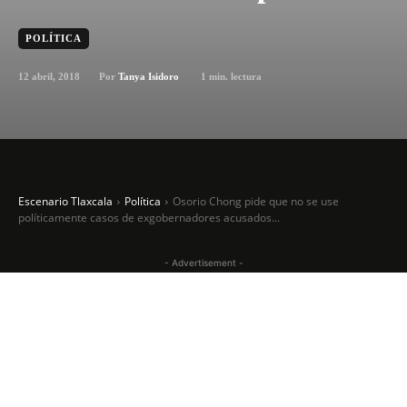
POLÍTICA
12 abril, 2018
1
min. lectura
Por
Tanya Isidoro
Escenario Tlaxcala
Política
Osorio Chong pide que no se use
políticamente casos de exgobernadores acusados...
- Advertisement -