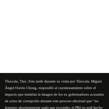
Tlaxcala, Tlax. Esta tarde durante su visita por Tlaxcala, Miguel
Ángel Osorio Chong, respondió al cuestionamiento sobre el
impacto que tendrían la imagen de los ex gobernadores acusados
de actos de corrupción durante este proceso electoral que “no
tenemos absolutamente nada que esconder, el PRI no está hecho