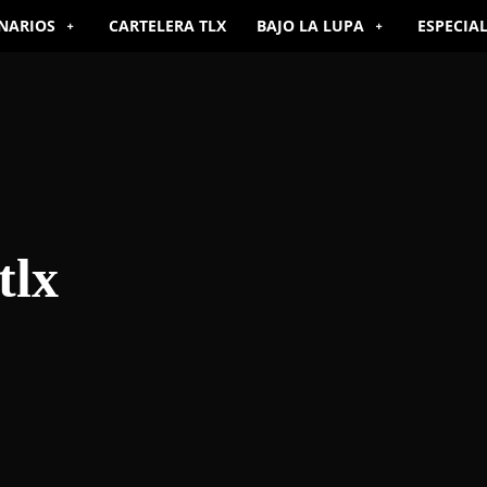
NARIOS
CARTELERA TLX
BAJO LA LUPA
ESPECIA
tlx