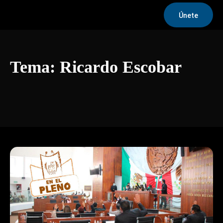
Únete
Tema:
Ricardo Escobar