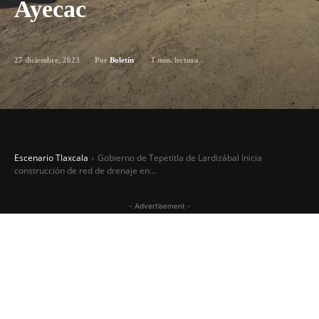
Ayecac
27 diciembre, 2023
1
min. lectura
Por
Boletín
Escenario Tlaxcala
Gobierno de Tepetitla de Lardizábal Inicia
construcción de red de drenaje en...
- Advertisement -