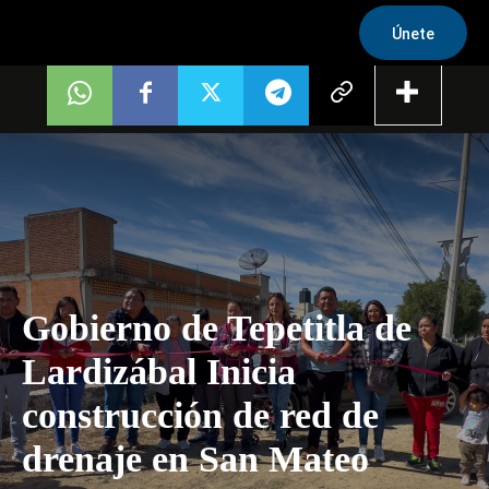
Únete
Gobierno de Tepetitla de
Lardizábal Inicia
construcción de red de
drenaje en San Mateo