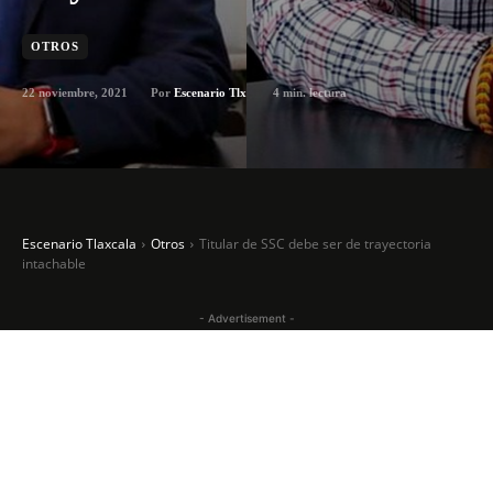
OTROS
22 noviembre, 2021
4
min. lectura
Por
Escenario Tlx
Escenario Tlaxcala
Otros
Titular de SSC debe ser de trayectoria
intachable
- Advertisement -