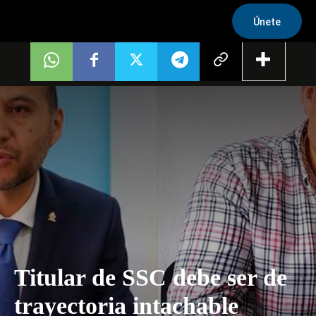
Únete
Titular de SSC debe ser de
trayectoria intachable