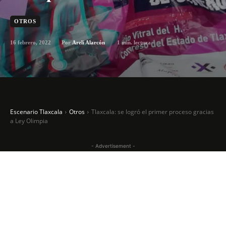
OTROS
16 febrero, 2022
1
min. lectura
Por
Areli Alarcón
Escenario Tlaxcala
Otros
Tlaxcala: se logró el primer proceso gracias
a Ley Olimpia
- Advertisement -