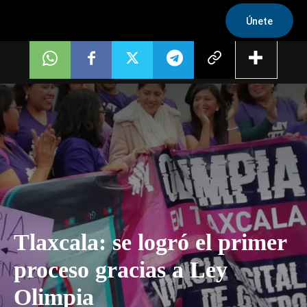
Únete
Tlaxcala: se logró el primer
proceso gracias a Ley
Olimpia