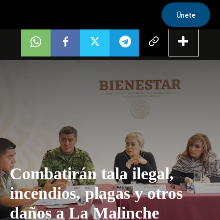
Únete
Combatirán tala ilegal,
incendios, plagas y otros
daños a La Malinche