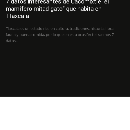
7 datos interesantes de Cacomixtle “el
mamífero mitad gato” que habita en
Tlaxcala
Tlaxcala es un estado rico en cultura, tradiciones, historia, flora,
fauna y buena comida, por lo que en esta ocasión te traemos 7
datos...