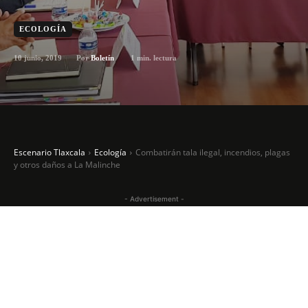
ECOLOGÍA
10 junio, 2019
1
min. lectura
Por
Boletín
Escenario Tlaxcala
Ecología
Combatirán tala ilegal, incendios, plagas
y otros daños a La Malinche
- Advertisement -