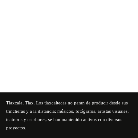
Tlaxcala, Tlax. Los tlaxcaltecas no paran de producir desde sus
trincheras y a la distancia; músicos, fotógrafos, artistas visuales,
teatreros y escritores, se han mantenido activos con diversos
proyectos.