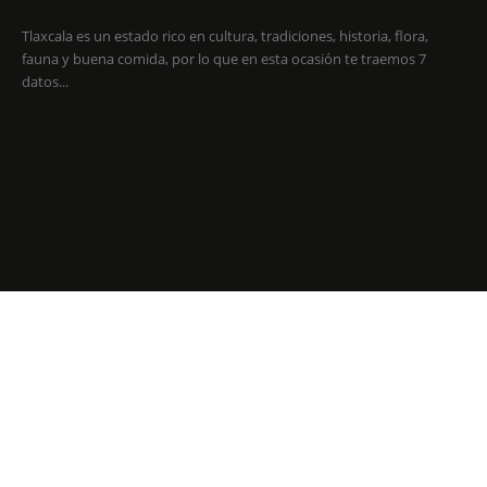
Tlaxcala es un estado rico en cultura, tradiciones, historia, flora,
fauna y buena comida, por lo que en esta ocasión te traemos 7
datos...