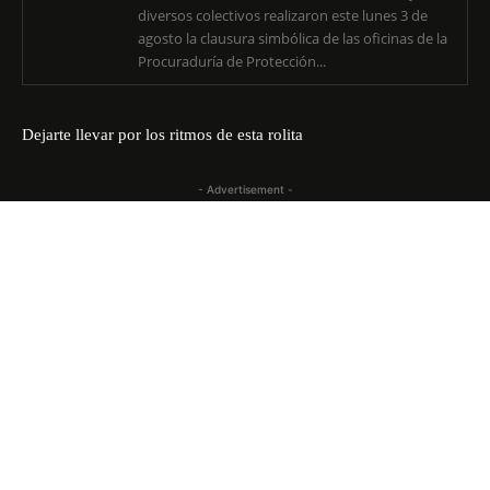
diversos colectivos realizaron este lunes 3 de
agosto la clausura simbólica de las oficinas de la
Procuraduría de Protección...
Dejarte llevar por los ritmos de esta rolita
- Advertisement -