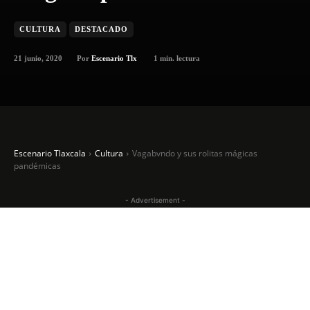
CULTURA
DESTACADO
21 junio, 2020
1
min. lectura
Por
Escenario Tlx
Escenario Tlaxcala
Cultura
Vagabvndo y sus rolitas mágicas
pandémicas
- Advertisement -