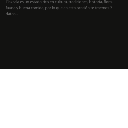
Tlaxcala es un estado rico en cultura, tradiciones, historia, flora,
fauna y buena comida, por lo que en esta ocasión te traemos 7
datos...