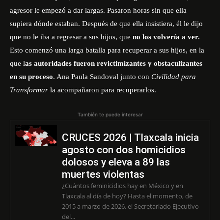
agresor le empezó a dar largas. Pasaron horas sin que ella
supiera dónde estaban. Después de que ella insistiera, él le dijo
que no le iba a regresar a sus hijos, que
no los volvería a ver.
Esto comenzó una larga batalla para recuperar a sus hijos, en la
que l
as autoridades fueron revictimizantes y obstaculizantes
en su proceso
. Ana Paula Sandoval junto con
Civilidad para
Transformar
la acompañaron para recuperarlos.
También te puede interesar
CRUCES 2026 | Tlaxcala inicia
agosto con dos homicidios
dolosos y eleva a 89 las
muertes violentas
¿Cuántos feminicidios hay en México y en
Tlaxcala al día de hoy? Hasta el momento, de
2015 a marzo de 2026, el Secretariado Ejecutivo
del...