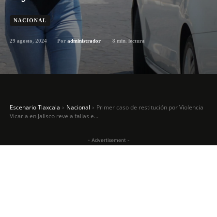
NACIONAL
29 agosto, 2024
8
min. lectura
Por
administrador
Escenario Tlaxcala
Nacional
Primer caso de restitución por Violencia
Vicaria en Jalisco revela fallas e...
- Advertisement -