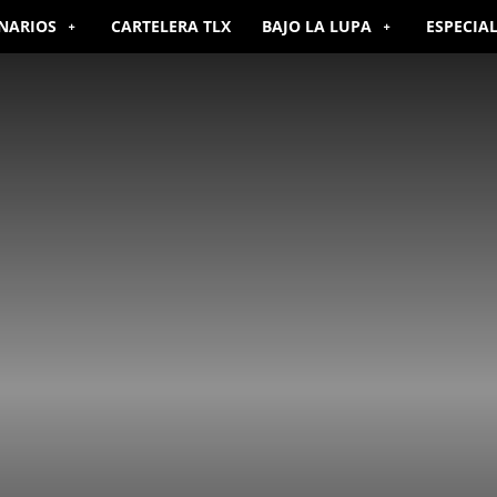
NARIOS
CARTELERA TLX
BAJO LA LUPA
ESPECIA