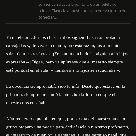
comienzan desde la pantalla de un teléfono
celular, Tlaxcala apuesta por una nueva forma de
conectar...
Ya en el comedor los chascarrillos siguen. Las risas brotan a
carcajadas y, de vez en cuando, por esta razón, los alimentos
salen de nuestras bocas. ¡Eres un manchado! – alguien a lo lejos
expresaba – ¡Oigan, pero ya apúrense que el maestro siempre
está puntual en el aula! – También a lo lejos se escuchaba –.
La docencia siempre había sido lo mío. Desde que estaba en la
primaria, siempre me llamó la atención la forma en que el
maestro nos enseñaba.
Aún recuerdo aquel día en que, por ser día del maestro, nuestro
grupo preparó una poesía para dedicársela a nuestros profesores,
el “maestrito de pueblo” le llamaban: ¡Deme permiso papá, que