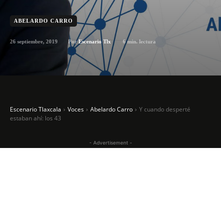
ABELARDO CARRO
26 septiembre, 2019
6
min. lectura
Por
Escenario Tlx
Escenario Tlaxcala
Voces
Abelardo Carro
Y cuando desperté
estaban ahí: los 43
- Advertisement -