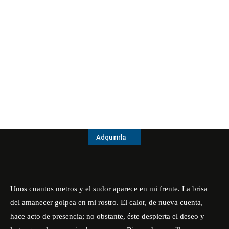
Adquirirla
Unos cuantos metros y el sudor aparece en mi frente. La brisa
del amanecer golpea en mi rostro. El calor, de nueva cuenta,
hace acto de presencia; no obstante, éste despierta el deseo y