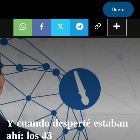
Únete
Y cuando desperté estaban
ahí: los 43